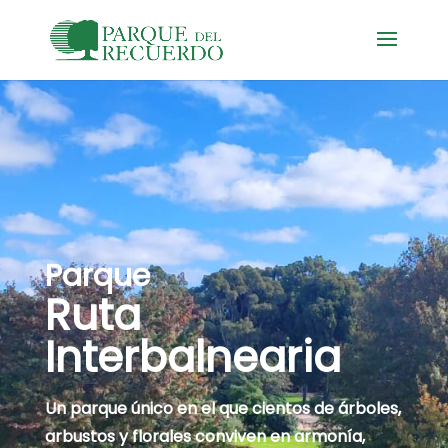
Parque
Ruta
Interbalnearia
Un parque único en el que cientos de árboles,
arbustos y florales conviven en armonía,