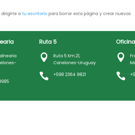
dirigirte a
tu escritorio
para borrar esta página y crear nuevas
nearia
Ruta 5
Oficina


alnearia
Ruta 5 Km.21,
Fr
elones-
Canelones-Uruguay
M


+598 2364 9821
+5
9985