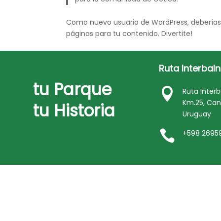
Como nuevo usuario de WordPress, deberías 
páginas para tu contenido. Divertite!
Ruta Interbal
tu Parque

Ruta Interb
Km.25, Can
tu Historia
Uruguay

+598 2695